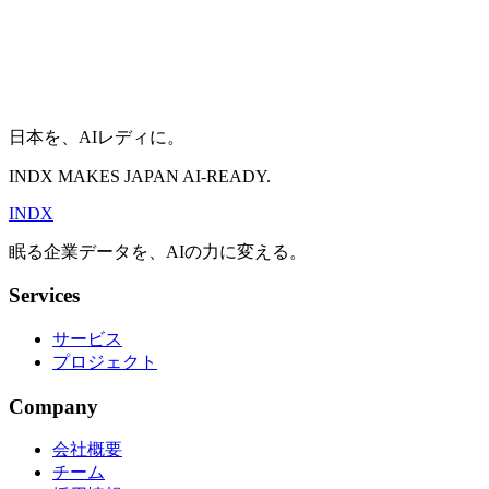
レミス環境でAI分析可能に。投資委員会の意思決定精度と
速度を大幅に向上させるドキュメント分析基盤を構築。
投資分析
オンプレミス
機密データ
詳細を見る
日本を、AIレディに。
INDX MAKES JAPAN AI-READY.
INDX
眠る企業データを、AIの力に変える。
Services
サービス
プロジェクト
Company
会社概要
チーム