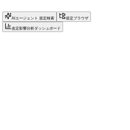
AIエージェント 規定検索
規定ブラウザ
改定影響分析ダッシュボード
app.indx.jp
INDX AI Agent
Reasoning
火災保険で地震による火災は補償されますか？
クエリを解析中...
質問タイプ: 補償範囲の確認 → 「火災保険」「地震」「免
責」に関する条文を検索
関連規定をメタデータで検索