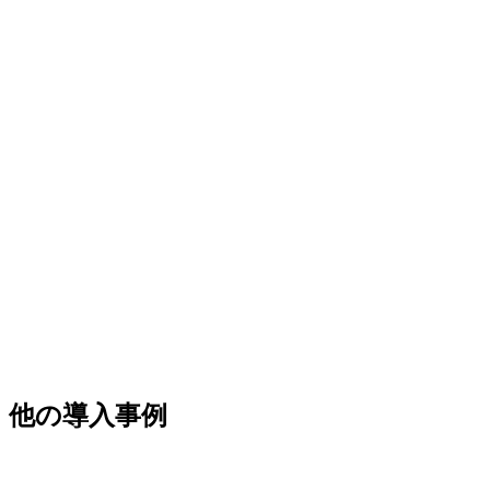
95%
回答精度
根拠条文付きの正確な回答を高精度で提供
3日→2時間
改定影響分析
規定改定時の影響範囲特定を自動化
お問い合わせ
ソリューション一覧
他の導入事例